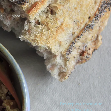
r
More...
Des repas de semaine
santés,
frais,