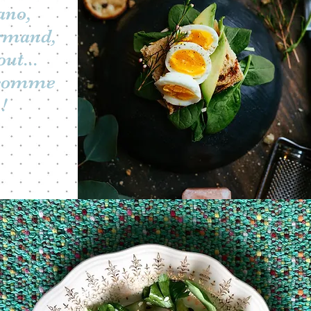
ano,
urmand,
out...
 comme
!