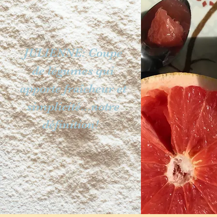
JULIENNE: Coupe
de légumes qui
apporte fraîcheur et
simplicité...notre
définition!