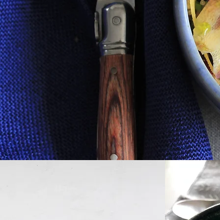
Ton Chef à toi
chez toi...
Rien de moins!