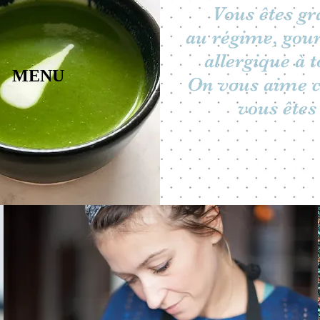
Vous êtes gr
au régime, go
allergique à t
MENU
On vous aime
vous êtes 